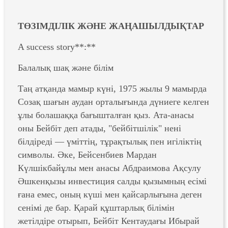
ТӨЗІМДІЛІК ЖӘНЕ
ЖАҢАШЫЛДЫҚТАР
A success story**:**
Балалық шақ және білім
Таң атқанда мамыр күні, 1975 жылы 9 мамырда
Созақ шағын аудан орталығында дүниеге келген
ұлы болашаққа бағышталған қыз. Ата-анасы
оны Бейбіт деп атады, "бейбітшілік" нені
білдіреді — үміттің, тұрақтылық пен игіліктің
символы. Әке, Бейсенбиев Мардан
Күлшікбайұлы мен анасы Абдраимова Ақсулу
Әшкенқызы инвестиция салды қызымның есімі
ғана емес, оның күші мен қайсарлығына деген
сенімі де бар. Қарай құштарлық білімін
жетілдіре отырып, Бейбіт Кентаудағы Ибырай