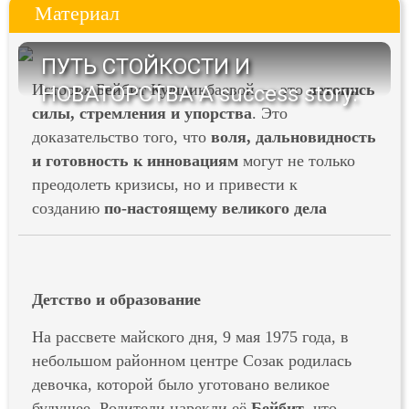
Материал
ПУТЬ СТОЙКОСТИ И
История Бейбит Кулшикбаевой — это
летопись
НОВАТОРСТВА A success story:
силы, стремления и упорства
. Это
доказательство того, что
воля, дальновидность
и готовность к инновациям
могут не только
преодолеть кризисы, но и привести к
созданию
по-настоящему великого дела
Детство и образование
На рассвете майского дня, 9 мая 1975 года, в
небольшом районном центре Созак родилась
девочка, которой было уготовано великое
будущее. Родители нарекли её
Бейбит
, что