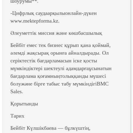
шоурумы**.
-Цифрлық саудаарқылыонлайн-дүкен
www.mektepforma.kz.
Әлеуметтік миссия және көшбасшылық
Бейбіт емес тек бизнес құрып қана қоймай,
әлемді жақсырақ орынға айналдырады. Ол
серіктестік бағдарламасын іске қосты
мүмкіндіктері шектеулі адамдарғаұсынатын
бағдарлама қоғамныңтолыққанды мүшесі
болужәне бірге табыс табу мүмкіндігіBMC
Sales.
Қорытынды
Тарих
Бейбіт Күлшікбаева — бұлкүштің,