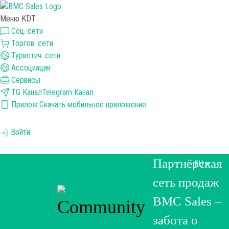
Меню KDT
Соц. сети
Торгов. сети
Туристич. сети
Ассоциации
Сервисы
TG Канал
Telegram Канал
Прилож.
Скачать мобильное приложение
Войти
Партнёрская
RU
сеть продаж
BMC Sales –
забота о