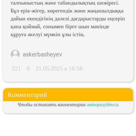
талпыныстың және табандылықтың шежіресі.
Бұл ерік-жігер, көрегендік және жаңашылдыққа
дайын екендігінің дәлелі дағдарыстарды еңсеріп
қана қоймай, сонымен бірге шын мәнінде
құруға әкелуі мүмкін ұлы істің.
askerbasheyev
221
0
21.05.2025 в 16:58
Комментарий
Чтобы оставлять комментарии
авторизуйтесь