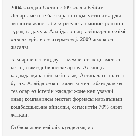
2004 жылдан бастап 2009 жылы Бейбіт
Департаментте бас сарапшы қызметін атқарды
экология және табиғи ресурстар министрлігінің
тұрақты дамуы. Алайда, оның кәсіпкерлік сезімі
оны өзгерістерге итермеледі. 2009 жылы ол
жасады
тағдыршешті таңдау — мемлекеттік қызметтен
кетіп, өзімізді бизнеске арнау. Алғашқы
қадамдарқарапайым болдық: Астанадағы шағын
бутик. Алайда оның таланты мен табандылығы
тез олар өз істерін жасады және көп ұзамай
оның компаниясы мектеп формасы нарығының
көшбасшысына айналды, сегменттің 70% алып
жатқан.
Отбасы және өмірлік құндылықтар