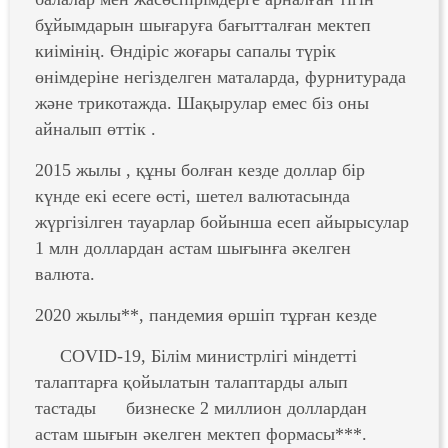
бұйымдарын шығаруға бағытталған мектеп
киімінің. Өндіріс жоғары сапалы түрік
өнімдеріне негізделген маталарда, фурнитурада
және трикотажда. Шақырулар емес біз оны
айналып өттік .
2015 жылы , құны болған кезде доллар бір
күнде екі есеге өсті, шетел валютасында
жүргізілген тауарлар бойынша есеп айырысулар
1 млн доллардан астам шығынға әкелген
валюта.
2020 жылы**, пандемия өршіп тұрған кезде
COVID-19, Білім министрлігі міндетті
талаптарға қойылатын талаптарды алып
тастады бизнеске 2 миллион доллардан
астам шығын әкелген мектеп формасы***.