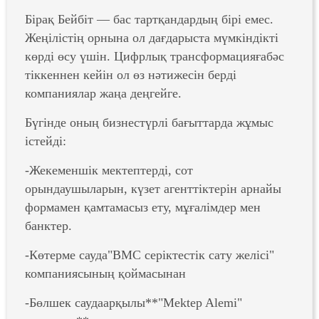
Бірақ Бейбіт — бас тартқандардың бірі емес.
Жеңілістің орнына ол дағдарыста мүмкіндікті
көрді өсу үшін. Цифрлық трансформацияғабәс
тіккеннен кейін ол өз нәтижесін берді
компаниялар жаңа деңгейге.
Бүгінде оның бизнестүрлі бағыттарда жұмыс
істейді:
-Жекеменшік мектептерді, сот
орындаушыларын, күзет агенттіктерін арнайы
формамен қамтамасыз ету, мұғалімдер мен
банктер.
-Көтерме сауда"BMC серіктестік сату желісі"
компаниясының қоймасынан
-Бөлшек саудаарқылы**"Mektep Alemi"