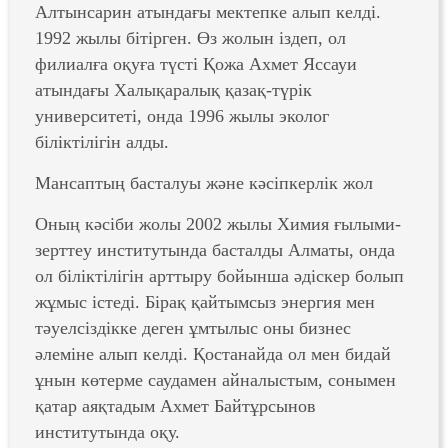
Алтынсарин атындағы мектепке алып келді.
1992 жылы бітірген. Өз жолын іздеп, ол
филиалға оқуға түсті Қожа Ахмет Яссауи
атындағы Халықаралық қазақ-түрік
университеті, онда 1996 жылы эколог
біліктілігін алды.
Мансаптың басталуы және кәсіпкерлік жол
Оның кәсіби жолы 2002 жылы Химия ғылыми-
зерттеу институтында басталды Алматы, онда
ол біліктілігін арттыру бойынша әдіскер болып
жұмыс істеді. Бірақ қайтымсыз энергия мен
тәуелсіздікке деген ұмтылыс оны бизнес
әлеміне алып келді. Қостанайда ол мен бидай
ұнын көтерме саудамен айналыстым, сонымен
қатар аяқтадым Ахмет Байтұрсынов
институтында оқу.