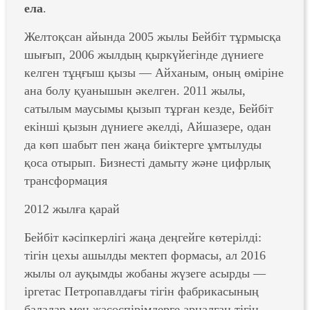
ела
.
Желтоқсан айында 2005 жылы Бейбіт тұрмысқа
шығып, 2006 жылдың қыркүйегінде дүниеге
келген тұңғыш қызы — Айханым, оның өміріне
ана болу қуанышын әкелген. 2011 жылы,
сатылым маусымы қызып тұрған кезде, Бейбіт
екінші қызын дүниеге әкелді, Айшазере, одан
да көп шабыт пен жаңа биіктерге ұмтылуды
қоса отырып. Бизнесті дамыту және цифрлық
трансформация
2012 жылға қарай
Бейбіт кәсіпкерлігі жаңа деңгейге көтерілді:
тігін цехы ашылды мектеп формасы, ал 2016
жылы ол ауқымды жобаны жүзеге асырды —
іргетас Петропавлдағы тігін фабрикасының
балалар мен жасөспірімдерге арналған тігін