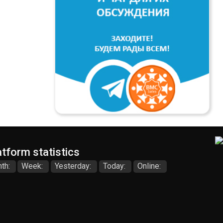
atform statistics
th:
Week:
Yesterday:
Today:
Online: