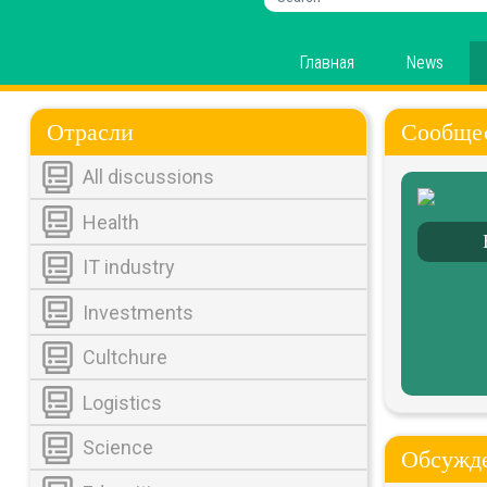
Главная
News
Отрасли
Сообще
All discussions
Health
IT industry
Investments
Cultchure
Logistics
Science
Обсужде