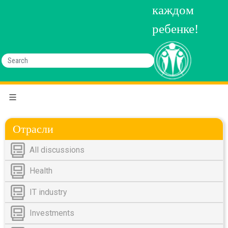
каждом
ребенке!
Отрасли
All discussions
Health
IT industry
Investments