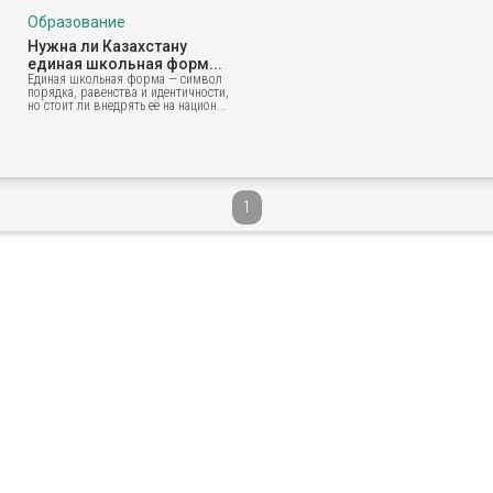
Образование
Нужна ли Казахстану
единая школьная форм...
Единая школьная форма — символ
порядка, равенства и идентичности,
но стоит ли внедрять её на национ...
1