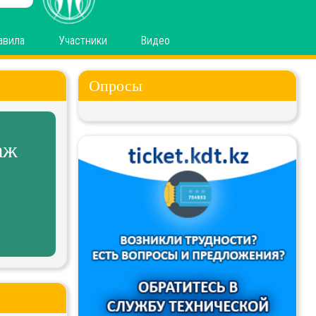
авила
Участники
Видео
Опросы
аж