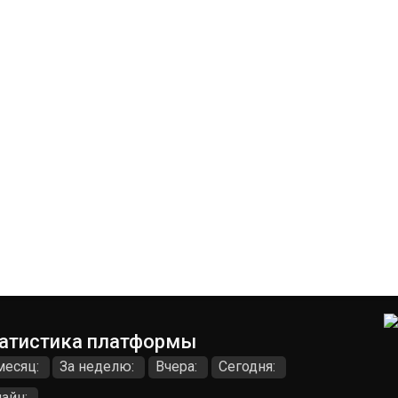
атистика платформы
месяц:
За неделю:
Вчера:
Сегодня:
айн: