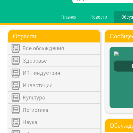
Главная
Новости
Обсу
Отрасли
Сообще
Все обсуждения
Здоровье
ИТ - индустрия
Инвестиции
Культура
Логистика
Наука
Обсужде