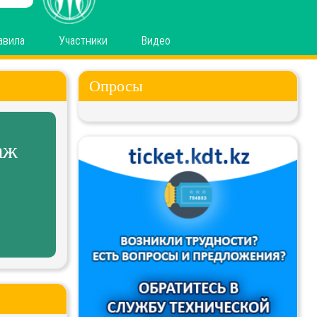
авила
Участники
Видео
Опросы
аж