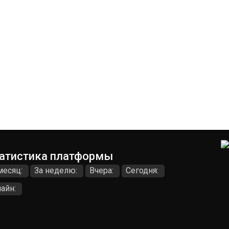
атистика платформы
месяц:
За неделю:
Вчера:
Сегодня:
айн: