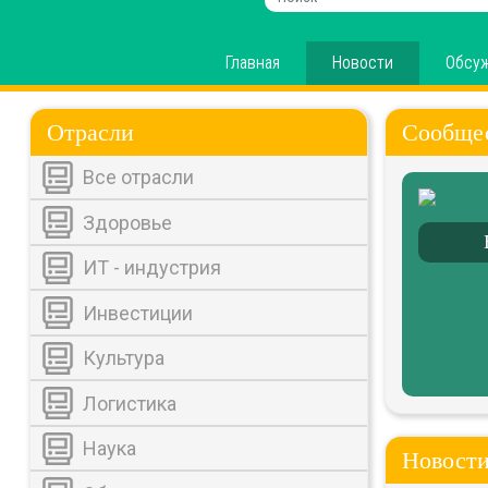
Главная
Новости
Обсу
Отрасли
Сообще
Все отрасли
Здоровье
ИТ - индустрия
Инвестиции
Культура
Логистика
Наука
Новости